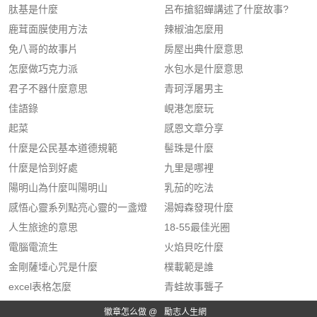
肽基是什麼
呂布搶貂蟬講述了什麼故事?
鹿茸面膜使用方法
辣椒油怎麼用
免八哥的故事片
房屋出典什麼意思
怎麼做巧克力派
水包水是什麼意思
君子不器什麼意思
青珂浮屠男主
佳語錄
峴港怎麼玩
起菜
感恩文章分享
什麼是公民基本道德規範
髻珠是什麼
什麼是恰到好處
九里是哪裡
陽明山為什麼叫陽明山
乳茄的吃法
感悟心靈系列點亮心靈的一盞燈
湯姆森發現什麼
人生旅途的意思
18-55最佳光圈
電腦電流生
火焰貝吃什麼
金剛薩埵心咒是什麼
樸載範是誰
excel表格怎麼
青蛙故事聾子
徽章怎么做 @
勵志人生網