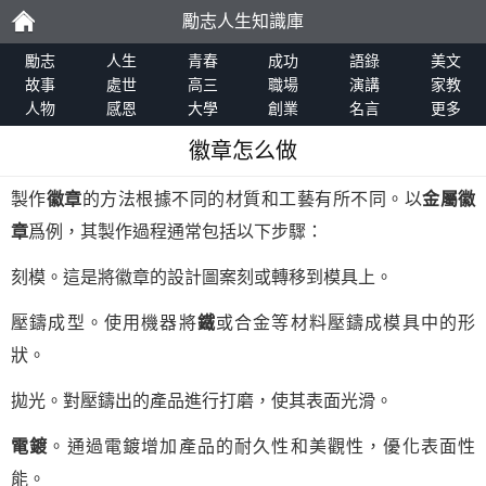
勵志人生知識庫
勵
勵志
人生
青春
成功
語錄
美文
故事
處世
高三
職場
演講
家教
人物
感恩
大學
創業
名言
更多
志
徽章怎么做
製作
徽章
的方法根據不同的材質和工藝有所不同。以
金屬徽
章
爲例，其製作過程通常包括以下步驟：
刻模。這是將徽章的設計圖案刻或轉移到模具上。
壓鑄成型。使用機器將
鐵
或合金等材料壓鑄成模具中的形
狀。
拋光。對壓鑄出的產品進行打磨，使其表面光滑。
電鍍
。通過電鍍增加產品的耐久性和美觀性，優化表面性
能。