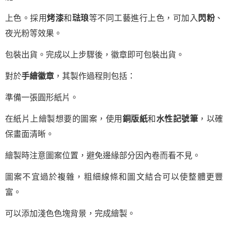
上色。採用
烤漆
和
琺琅
等不同工藝進行上色，可加入
閃粉
、
夜光粉等效果。
包裝出貨。完成以上步驟後，徽章即可包裝出貨。
對於
手繪徽章
，其製作過程則包括：
準備一張圓形紙片。
在紙片上繪製想要的圖案，使用
銅版紙
和
水性記號筆
，以確
保畫面清晰。
繪製時注意圖案位置，避免邊緣部分因內卷而看不見。
圖案不宜過於複雜，粗細線條和圖文結合可以使整體更豐
富。
可以添加淺色色塊背景，完成繪製。