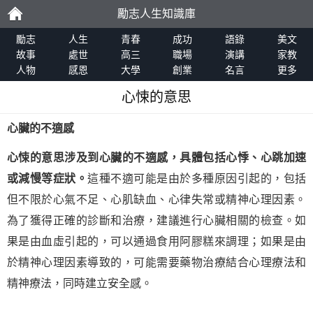
勵志人生知識庫
勵
勵志
人生
青春
成功
語錄
美文
故事
處世
高三
職場
演講
家教
人物
感恩
大學
創業
名言
更多
志
心悚的意思
心臟的不適感
心悚的意思涉及到心臟的不適感，具體包括心悸、心跳加速
或減慢等症狀。
這種不適可能是由於多種原因引起的，包括
但不限於心氣不足、心肌缺血、心律失常或精神心理因素。
為了獲得正確的診斷和治療，建議進行心臟相關的檢查。如
果是由血虛引起的，可以通過食用阿膠糕來調理；如果是由
於精神心理因素導致的，可能需要藥物治療結合心理療法和
精神療法，同時建立安全感。