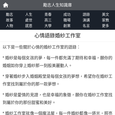
勵志人生知識庫
勵
勵志
人生
青春
成功
語錄
美文
故事
處世
高三
職場
演講
家教
人物
感恩
大學
創業
名言
更多
志
心情語錄婚紗工作室
以下是一些關於心情的婚紗工作室的語錄：
* 婚紗是每個女孩的夢，每一件都充滿了期待和幸福，願你的
婚姻如你穿上婚紗那一刻般美麗動人。
* 穿著婚紗步入婚姻殿堂是每個女孩的夢想，希望你在婚紗工
作室找到屬於你的那一款夢想。
* 婚紗是愛情的見證，也是幸福的象徵，願你在婚紗工作室找
到屬於你的那份甜蜜和美好。
* 婚紗工作室就像一個魔法屋，每一件婚紗都像一道光，照亮