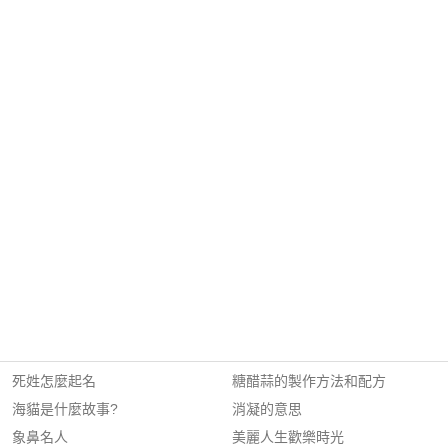
死姓怎麼起名
糖醋蒜的製作方法和配方
海貓是什麼故事?
消凝的意思
象鼻名人
美麗人生歡樂時光