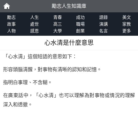
勵志人生知識庫
勵
勵志
人生
青春
成功
語錄
美文
故事
處世
高三
職場
演講
家教
人物
感恩
大學
創業
名言
更多
志
心水清是什麼意思
「心水清」這個短語的意思如下：
形容頭腦清醒，對事物有清晰的認知和記憶。
指明白事理、不含糊。
在廣東話中，「心水清」也可以理解為對事物或情況的理解
深入和透徹。