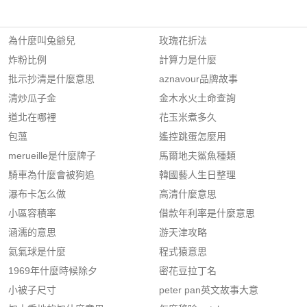
為什麼叫兔爺兒
玫瑰花折法
炸粉比例
計算力是什麼
批示抄清是什麼意思
aznavour品牌故事
清炒瓜子金
金木水火土命查詢
道北在哪裡
花玉米煮多久
包薀
遙控跳蛋怎麼用
merueille是什麼牌子
馬爾地夫鯊魚種類
騎車為什麼會被狗追
韓國藝人生日整理
瀑布卡怎么做
高清什麼意思
小區容積率
借款年利率是什麼意思
涵濡的意思
游天津攻略
氦氣球是什麼
程式猿意思
1969年什麼時候除夕
密花豆拉丁名
小被子尺寸
peter pan英文故事大意