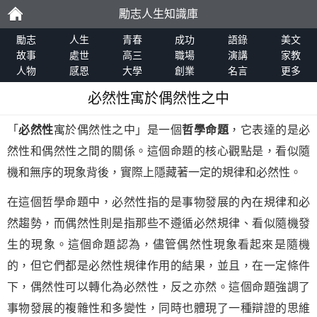
勵志人生知識庫
勵
勵志
人生
青春
成功
語錄
美文
故事
處世
高三
職場
演講
家教
人物
感恩
大學
創業
名言
更多
志
必然性寓於偶然性之中
「
必然性
寓於偶然性之中」是一個
哲學命題
，它表達的是必
然性和偶然性之間的關係。這個命題的核心觀點是，看似隨
機和無序的現象背後，實際上隱藏著一定的規律和必然性。
在這個哲學命題中，必然性指的是事物發展的內在規律和必
然趨勢，而偶然性則是指那些不遵循必然規律、看似隨機發
生的現象。這個命題認為，儘管偶然性現象看起來是隨機
的，但它們都是必然性規律作用的結果，並且，在一定條件
下，偶然性可以轉化為必然性，反之亦然。這個命題強調了
事物發展的複雜性和多變性，同時也體現了一種辯證的思維