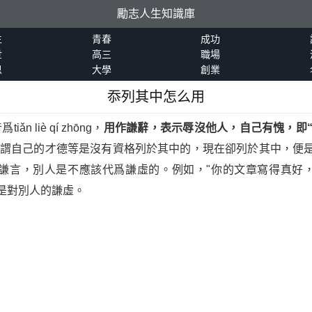
勵志人生知識庫
生
青春
成功
世
高三
職場
恩
大學
創業
忝列其中怎么用
n liè qí zhōng，
用作謙辭，表示辱沒他人，自己有愧，即“
意謂自己的才德等是沒有資格列於其中的，現在卻列於其中，便
己的謙言，別人是不應該代爲謙虛的。例如，"你的文章寫得真好
是對別人的謙虛。