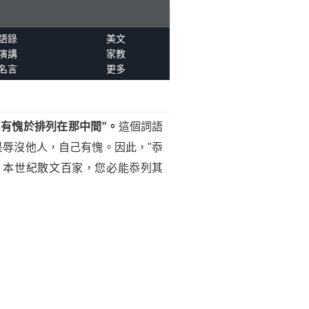
語錄
美文
演講
家教
名言
更多
有愧於排列在那中間”。
這個詞語
是辱沒他人，自己有愧。因此，"忝
，本世紀散文百家，您必能忝列其