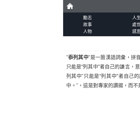
勵
勵志
人
故事
處
人物
感
志
"
忝列其中
"是一箇漢語詞彙，拼音爲tiǎ
只能是“列其中”者自己的謙言，
列其中"只能是“列其中”者自
中。"，這是對專家的讚揚，而不