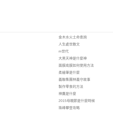
金木水火土命查詢
人生處世散文
m世代
大黑天神是什麼神
面膜底膜如何使用方法
柔繪筆是什麼
義聯集團林義守故事
製作零食的方法
神鷹是什麼
2015母親節是什麼時候
珠峰攀登攻略