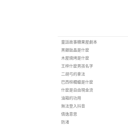
童話故事糖果屋劇本
黑銀鈦晶是什麼
木屋燒烤是什麼
王梓什麼男孩名字
二胡弓的拿法
巴西棕櫚蠟是什麼
什麼是自由現金流
油箱的功用
無法登入抖音
倩逸意思
防渚