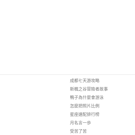
成都七天游攻略
新楓之谷冒險者故事
鴨子為什麼會游泳
怎麼把照片比例
星座速配排行榜
月名言一歩
受苦了苦