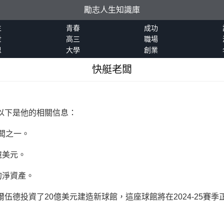
勵志人生知識庫
生
青春
成功
世
高三
職場
恩
大學
創業
快艇老闆
以下是他的相關信息：
闆之一。
億美元。
的淨資產。
伍德投資了20億美元建造新球館，這座球館將在2024-25賽季