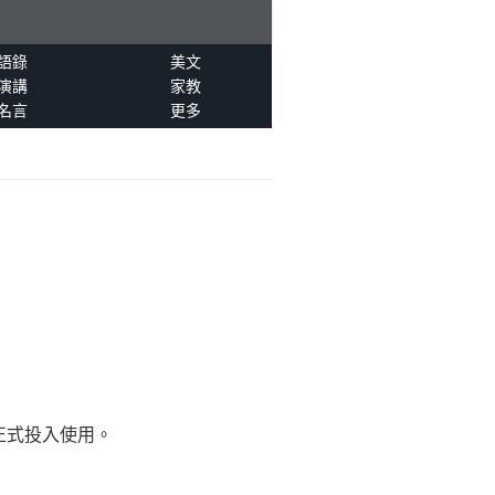
語錄
美文
演講
家教
名言
更多
正式投入使用。