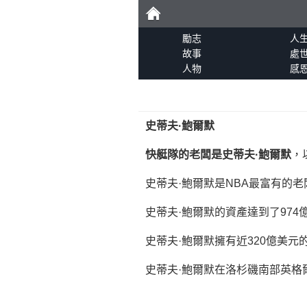
勵
勵志
人
故事
處
人物
感
志
史蒂夫·鮑爾默
快艇隊的老闆是史蒂夫·鮑爾默
，
史蒂夫·鮑爾默是NBA最富有的老
史蒂夫·鮑爾默的資產達到了974
史蒂夫·鮑爾默擁有近320億美元
史蒂夫·鮑爾默在洛杉磯南部英格爾