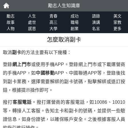
勵志人生知識庫
勵
勵志
人生
青春
成功
語錄
美文
故事
處世
高三
職場
演講
家教
人物
感恩
大學
創業
名言
更多
志
怎麼取消副卡
取消
副卡
的方法主要有以下幾種：
登錄
網上門市
或使用手機APP。登錄網上門市或下載運營商
的手機APP，如
中國移動
APP、中國聯通APP等，登錄後找
到副卡業務，選擇需要解綁的副卡號碼，點擊解綁或退訂按
鈕，根據提示操作即可。
撥打
客服電話
。撥打運營商的客服電話，如10086、10010
等，轉接人工客服。告知主卡和副卡的號碼，並提供一些驗
證信息，如身份證號，以確保賬戶安全。之後根據客服人員
的指引進行操作。