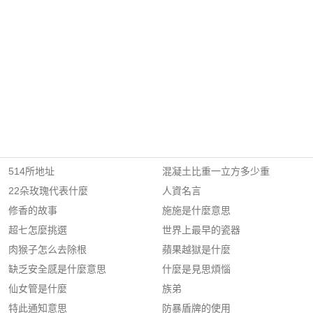
514所地址
混凝土比重一立方多少重
22朵玫瑰代表什麼
人資名言
修香的故事
施施是什麼意思
超七怎麼挑選
世界上最早的瓷器
肉猴子怎么去除根
蘋果越獄是什麼
缺乏安全感是什麼意思
什麼是見思煩惱
仙女管是什麼
族弟
特此通知意思
防暴盾牌的使用