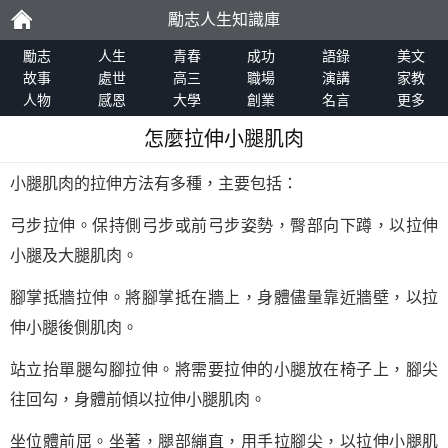
勵志人生知識庫
勵
勵志
人生
青春
成功
語錄
美文
故事
處世
高三
職場
演講
家教
人物
感恩
大學
創業
名言
更多
志
怎麼拉伸小腿肌肉
小腿肌肉的拉伸方法有多種，主要包括：
弓步拉伸。保持側弓步或前弓步姿勢，臀部向下蹲，以拉伸
小腿及大腿肌肉。
腳掌抵牆拉伸。將腳掌抵在牆上，身體儘量靠近牆壁，以拉
伸小腿後側肌肉。
站立抬單腿勾腳拉伸。將需要拉伸的小腿放在椅子上，腳尖
往回勾，身體前傾以拉伸小腿肌肉。
坐位體前屈。坐著，腿部繃直，用手拉腳尖，以拉伸小腿肌