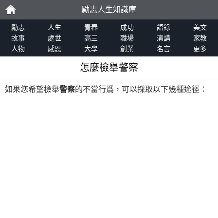
勵志人生知識庫
勵
勵志
人生
青春
成功
語錄
美文
故事
處世
高三
職場
演講
家教
人物
感恩
大學
創業
名言
更多
志
怎麼檢舉警察
如果您希望檢舉
警察
的不當行爲，可以採取以下幾種途徑：