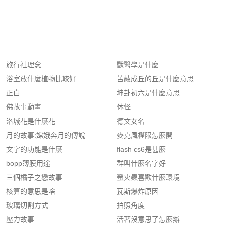
旅行社理念
獸醫學是什麼
浴室放什麼植物比較好
苫蔽成丘的丘是什麼意思
正白
坤卦初六是什麼意思
佛故事動畫
休怪
洛城花是什麼花
德文女名
月的故事:嫦娥奔月的傳說
麥克風權限怎麼開
文字的功能是什麼
flash cs6是甚麼
bopp薄膜用途
群叫什麼名字好
三個橘子之戀故事
螢火蟲喜歡什麼環境
核算的意思是啥
瓦斯爆炸原因
玻璃切割方式
拍照角度
壓力故事
活著沒意思了怎麼辦