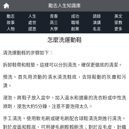
勵志人生知識庫
勵
勵志
人生
青春
成功
語錄
美文
故事
處世
高三
職場
演講
家教
人物
感恩
大學
創業
名言
更多
志
怎麼洗運動鞋
清洗運動鞋的步驟如下：
拆卸鞋帶和鞋墊。這樣可以分別清洗，確保更徹底的清潔。
預洗。首先用流動的清水清洗鞋底，去除鬆動的灰塵和污
漬。
浸泡。將鞋子放入盆中，加入溫水和適量的洗衣粉或中性洗
滌劑，浸泡大約5分鐘，注意不要泡得太久。
手工清洗。使用軟毛刷或硬毛刷配合球鞋清洗劑進行清洗。
對於皮面和鞋底，可用硬毛刷輕輕刷洗；對於反毛皮、針織