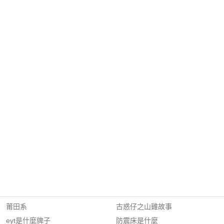
莆田系
古惑仔之山雞故事
eyt是什麼牌子
防震床是什麼