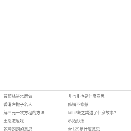
蘿蔔絲餅怎麼做
非也非也是什麼意思
香港左撇子名人
修福不修慧
解三元一次方程的方法
kill it/殺之講述了什麼故事?
王恩怎麼唸
摹拓妙法
乾坤朗朗的意思
dn125是什麼意思