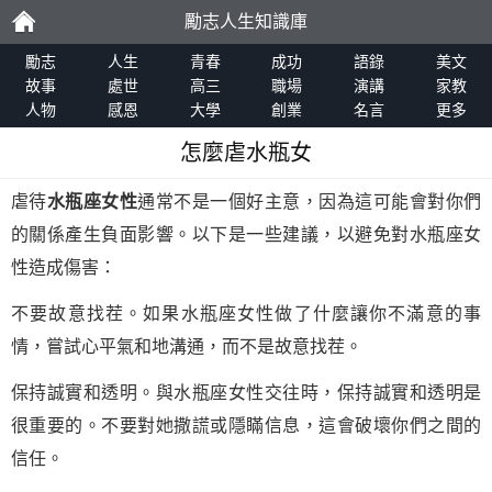
勵志人生知識庫
勵
勵志
人生
青春
成功
語錄
美文
故事
處世
高三
職場
演講
家教
人物
感恩
大學
創業
名言
更多
志
怎麼虐水瓶女
虐待
水瓶座女性
通常不是一個好主意，因為這可能會對你們
的關係產生負面影響。以下是一些建議，以避免對水瓶座女
性造成傷害：
不要故意找茬。如果水瓶座女性做了什麼讓你不滿意的事
情，嘗試心平氣和地溝通，而不是故意找茬。
保持誠實和透明。與水瓶座女性交往時，保持誠實和透明是
很重要的。不要對她撒謊或隱瞞信息，這會破壞你們之間的
信任。