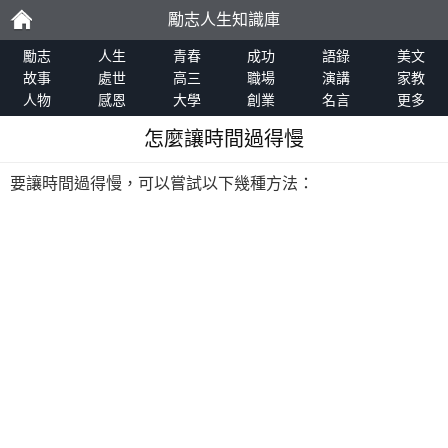
勵志人生知識庫
勵
勵志
人生
青春
成功
語錄
美文
故事
處世
高三
職場
演講
家教
人物
感恩
大學
創業
名言
更多
志
怎麼讓時間過得慢
要讓時間過得慢，可以嘗試以下幾種方法：