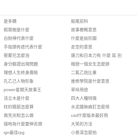
是多糖
股尾前科
假葉樹是什麼
故事梗概意思
白財神代表什麼
什麼是扇形圖
手指頭有痣代表什麼
走空的意思
密蒙花怎麼泡
唐刀和日本刀有 什麼 區 別
身分驗證出現問題
暗戀一個女生怎麼辦
理想人生終身壽險
二氯乙烷比重
孔乙己人物形象
進修學院是什麼意思
power星期天故事王
草垛用途
活立木是什麼
四大人種特徵
柱的箍筋怎麼算
水泥牆無痕釘怎麼用
南充米粉怎么做
cad什麼版本最好用
接吻為什麼要伸舌頭
大笑的方法
ign最佳rpg
小景深怎麼拍