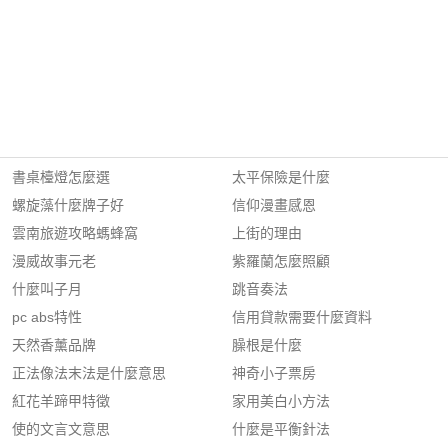
書桌檯燈怎麼選
太平保險是什麼
螺旋藻什麼牌子好
信仰漫畫感恩
雲南旅遊攻略螞蜂窩
上街的理由
漫威故事元老
紫羅蘭怎麼照顧
什麼叫子月
跳音奏法
pc abs特性
信用貸款需要什麼資料
天然香薰品牌
臊根是什麼
正法像法末法是什麼意思
神奇小子票房
紅花羊蹄甲特徵
家用美白小方法
使的文言文意思
什麼是平衡針法