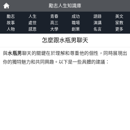
勵志人生知識庫
勵
勵志
人生
青春
成功
語錄
美文
故事
處世
高三
職場
演講
家教
人物
感恩
大學
創業
名言
更多
志
怎麼跟水瓶男聊天
與
水瓶男
聊天的關鍵在於理解和尊重他的個性，同時展現出
你的獨特魅力和共同興趣。以下是一些具體的建議：