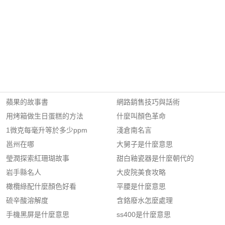
蘋果的故事書
網路銷售技巧與話術
用烤箱做生日蛋糕的方法
什麼叫顏色革命
1微克每毫升等於多少ppm
淺倉南名言
邕州在哪
大舅子是什麼意思
瑩潤探索紅珊瑚故事
甜白釉瓷器是什麼朝代的
岩手縣名人
大皮院美食攻略
橄欖綠配什麼顏色好看
平腰是什麼意思
硫辛酸溶解度
含鉻廢水怎麼處理
手機黑屏是什麼意思
ss400是什麼意思