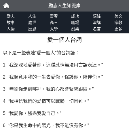
勵志人生知識庫
勵
勵志
人生
青春
成功
語錄
美文
故事
處世
高三
職場
演講
家教
人物
感恩
大學
創業
名言
更多
志
愛一個人台詞
以下是一些表達“愛一個人”的台詞語：
1. “我深深地愛著你，這種感情無法用言語表達。”
2. “我願意用我的一生去愛你，保護你，陪伴你。”
3. “無論你走到哪裡，我的心都會緊緊跟隨。”
4. “我相信我們的愛情可以戰勝一切困難。”
5. “我愛你，勝過我愛自己。”
6. “你是我生命中的陽光，我不能沒有你。”