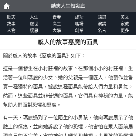
勵志人生知識庫
勵
勵志
人生
青春
成功
語錄
美文
故事
處世
高三
職場
演講
家教
人物
感恩
大學
創業
名言
更多
志
感人的故事惡魔的面具
關於感人的故事《惡魔的面具》如下：
這是一個發生在小村莊裡的故事。在那個小小的村莊裡，生
活著一位叫瑪麗的少女。她的父親是一個匠人，他製作並售
賣一種獨特的面具，據說這種面具能帶給人們力量和勇氣。
然而，這些面具並非普通的面具，它們具有神秘的力量，能
幫助人們面對恐懼和惡魔。
有一天，瑪麗遇到了一位陌生的小男孩，他向瑪麗展示了他
臉上的傷痕，並向她訴說了他的恐懼。他害怕在眾人面前展
現自己的不完美，害怕被他人嘲笑和歧視。小男孩的恐懼讓