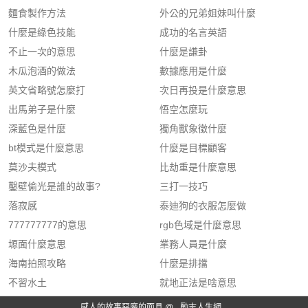
麵食製作方法
外公的兄弟姐妹叫什麼
什麼是綠色技能
成功的名言英語
不止一次的意思
什麼是謙卦
木瓜泡酒的做法
數據應用是什麼
英文省略號怎麼打
次日再投是什麼意思
出馬弟子是什麼
悟空怎麼玩
深藍色是什麼
獨角獸象徵什麼
bt模式是什麼意思
什麼是目標顧客
莫沙夫模式
比劫重是什麼意思
鑿壁偷光是誰的故事?
三打一技巧
落寂感
泰迪狗的衣服怎麼做
777777777的意思
rgb色域是什麼意思
塬面什麼意思
業務人員是什麼
海南拍照攻略
什麼是排擋
不習水土
就地正法是啥意思
感人的故事惡魔的面具 @
勵志人生網