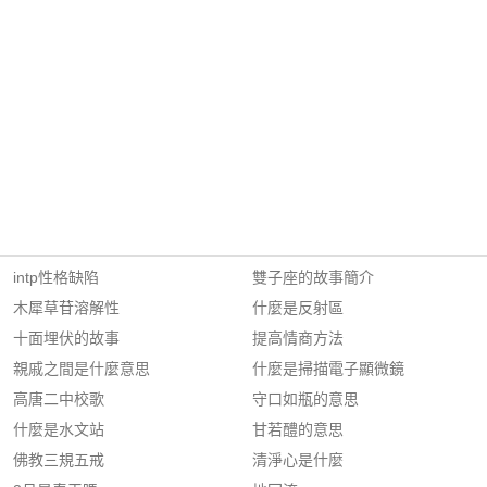
intp性格缺陷
雙子座的故事簡介
木犀草苷溶解性
什麼是反射區
十面埋伏的故事
提高情商方法
親戚之間是什麼意思
什麼是掃描電子顯微鏡
高唐二中校歌
守口如瓶的意思
什麼是水文站
甘若醴的意思
佛教三規五戒
清淨心是什麼