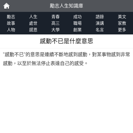
勵志人生知識庫
勵
勵志
人生
青春
成功
語錄
美文
故事
處世
高三
職場
演講
家教
人物
感恩
大學
創業
名言
更多
志
感動不已是什麼意思
"感動不已"的意思是連續不斷地感到感動，對某事物感到非常
感動，以至於無法停止表達自己的感受。