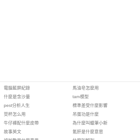
電腦藍屏紀錄
馬油皂怎麼用
什麼是含沙量
tam模型
pest分析人生
標準差受什麼影響
茭杯怎么用
吊蛋功是什麼
牛仔褲配什麼皮帶
為什麼叫蠟筆小新
故事英文
氪肝是什麼意思