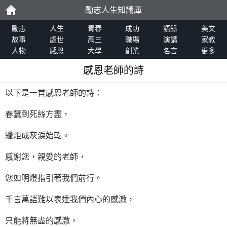
勵志人生知識庫
勵
勵志
人生
青春
成功
語錄
美文
故事
處世
高三
職場
演講
家教
人物
感恩
大學
創業
名言
更多
志
感恩老師的詩
以下是一首感恩老師的詩：
春蠶到死絲方盡，
蠟炬成灰淚始乾。
感謝您，親愛的老師，
您如明燈指引著我們前行。
千言萬語難以表達我們內心的感激，
只能將無盡的感激，