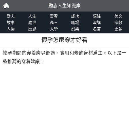
勵志人生知識庫
勵
勵志
人生
青春
成功
語錄
美文
故事
處世
高三
職場
演講
家教
人物
感恩
大學
創業
名言
更多
志
懷孕怎麼穿才好看
懷孕期間的穿着應以舒適、實用和修飾身材爲主。以下是一
些推薦的穿着建議：