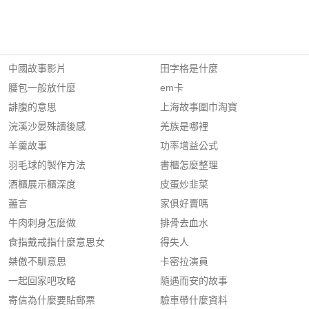
中國故事影片
田字格是什麼
腰包一般放什麼
em卡
誹腹的意思
上海故事圍巾淘寶
浣溪沙晏殊讀後感
羌族是哪裡
羊羹故事
功率增益公式
羽毛球的製作方法
書櫃怎麼整理
酒櫃展示櫃深度
皮蛋炒韭菜
藎言
家俱好賣嗎
牛肉刺身怎麼做
排骨去血水
食指戴戒指什麼意思女
得失人
桀傲不馴意思
卡密拉演員
一起回家吧攻略
隨遇而安的故事
寄信為什麼要貼郵票
驗車帶什麼資料