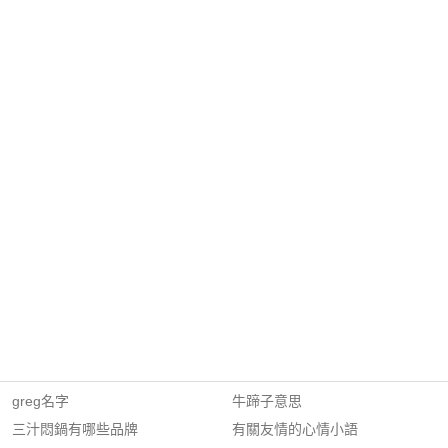
greg名字
牛蹄子意思
三汁悶鍋有哪些品牌
有關友情的心情小語