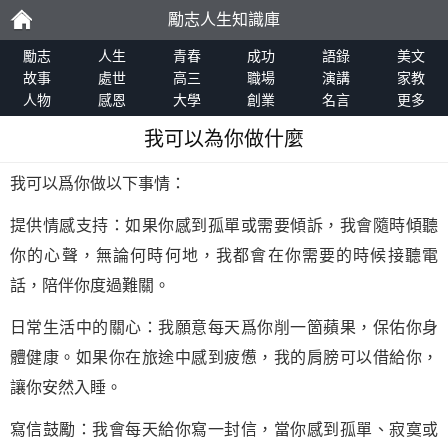
勵志人生知識庫
勵
勵志
人生
青春
成功
語錄
美文
故事
處世
高三
職場
演講
家教
人物
感恩
大學
創業
名言
更多
志
我可以為你做什麼
我可以爲你做以下事情：
提供情感支持：如果你感到孤單或需要傾訴，我會隨時傾聽
你的心聲，無論何時何地，我都會在你需要的時候接聽電
話，陪伴你度過難關。
日常生活中的關心：我願意每天爲你削一箇蘋果，保佑你身
體健康。如果你在旅途中感到疲憊，我的肩膀可以借給你，
讓你安然入睡。
寫信鼓勵：我會每天給你寫一封信，當你感到孤單、寂寞或