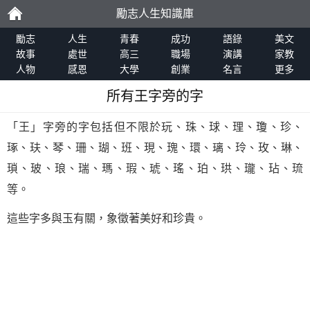
勵志人生知識庫
勵
勵志
人生
青春
成功
語錄
美文
故事
處世
高三
職場
演講
家教
人物
感恩
大學
創業
名言
更多
志
所有王字旁的字
「王」字旁的字包括但不限於玩、珠、球、理、瓊、珍、
琢、玞、琴、珊、瑚、班、現、瑰、環、璃、玲、玫、琳、
瑣、玻、琅、瑞、瑪、瑕、琥、瑤、珀、珙、瓏、玷、琉
等。
這些字多與玉有關，象徵著美好和珍貴。