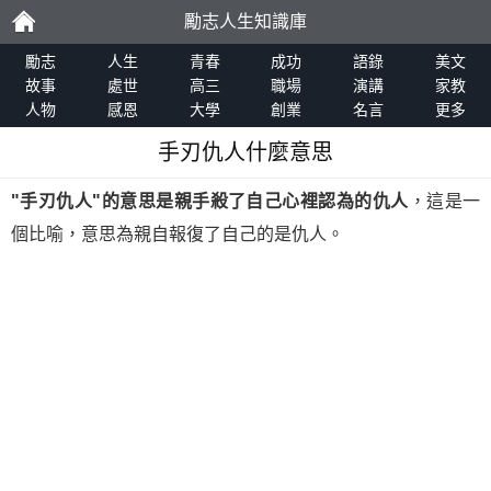
勵志人生知識庫
勵
勵志
人生
青春
成功
語錄
美文
故事
處世
高三
職場
演講
家教
人物
感恩
大學
創業
名言
更多
志
手刃仇人什麼意思
"手刃仇人"的意思是親手殺了自己心裡認為的仇人
，這是一
個比喻，意思為親自報復了自己的是仇人。