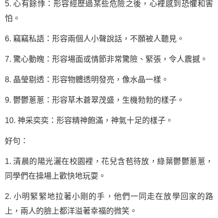
5. 心有餘悸：形容經歷過某些危險之後，心裡感到恐懼和害
怕。
6. 竊竊私語：形容兩個人小聲說話，不願被人聽見。
7. 驚心動魄：形容場面或情節非常驚險、緊張，令人震撼。
8. 晶瑩剔透：形容物體透明發亮，像水晶一樣。
9. 鬱鬱蔥蔥：形容草木蒼翠茂盛，生機勃勃的樣子。
10. 神采奕奕：形容精神飽滿，神氣十足的樣子。
好句：
1. 清晨的陽光灑在校園裡，花兒含苞待放，綠葉鬱鬱蔥蔥，
同學們在操場上歡快地玩耍。
2. 小明緊緊地拉著小剛的手，他們一同走在放學回家的路
上，兩人的臉上都洋溢著幸福的微笑。