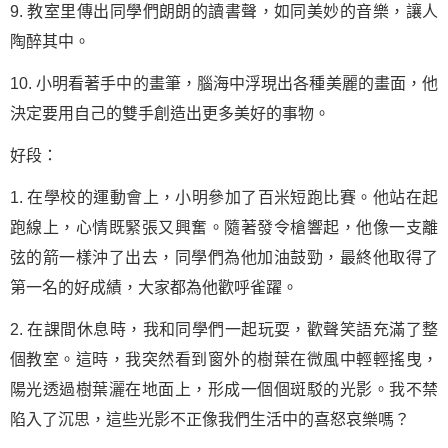
9. 教室里傳出同學們朗朗的讀書聲，如同美妙的音樂，讓人
陶醉其中。
10. 小明看著手中的畫筆，腦海中浮現出各種美麗的畫面，他
決定要用自己的雙手創造出更多美好的事物。
好段：
1. 在學校的運動會上，小明參加了百米短跑比賽。他站在起
跑線上，心情既緊張又興奮。隨著發令槍響起，他像一支離
弦的箭一樣沖了出去，同學們為他加油鼓勁，最終他取得了
第一名的好成績，大家都為他歡呼雀躍。
2. 在課間休息時，我和同學們一起玩耍，歡聲笑語充滿了整
個教室。這時，我突然看到窗外的樹葉在微風中輕輕搖曳，
陽光透過樹葉灑在地面上，形成一個個斑駁的光影。我不禁
陷入了沉思，這些光影不正像我們生活中的喜怒哀樂嗎？