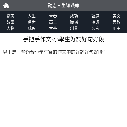
勵志人生知識庫
勵
勵志
人生
青春
成功
語錄
美文
故事
處世
高三
職場
演講
家教
人物
感恩
大學
創業
名言
更多
志
手把手作文·小學生好詞好句好段
以下是一些適合小學生寫的作文中的好詞好句好段：