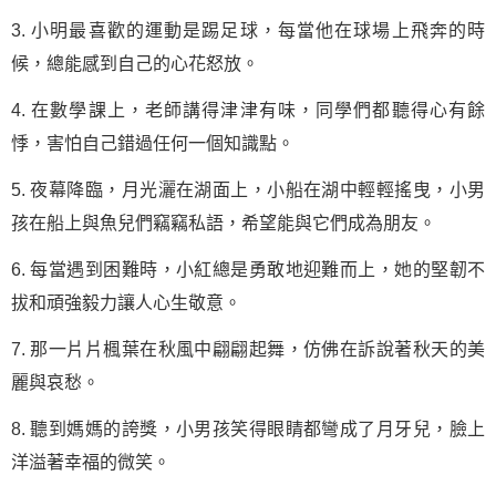
3. 小明最喜歡的運動是踢足球，每當他在球場上飛奔的時
候，總能感到自己的心花怒放。
4. 在數學課上，老師講得津津有味，同學們都聽得心有餘
悸，害怕自己錯過任何一個知識點。
5. 夜幕降臨，月光灑在湖面上，小船在湖中輕輕搖曳，小男
孩在船上與魚兒們竊竊私語，希望能與它們成為朋友。
6. 每當遇到困難時，小紅總是勇敢地迎難而上，她的堅韌不
拔和頑強毅力讓人心生敬意。
7. 那一片片楓葉在秋風中翩翩起舞，仿佛在訴說著秋天的美
麗與哀愁。
8. 聽到媽媽的誇獎，小男孩笑得眼睛都彎成了月牙兒，臉上
洋溢著幸福的微笑。