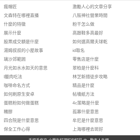
瘋帽匠
激勵人心的文章分享
文森特在哪裡直播
八阪神社營業時間
什麼的特徵
粉干怎么做
展示什麼
高跟鞋多高最好
股票成交額是什麼
如何選高爾夫球乾
湯姆叔叔的小屋故事
id取名
璃沙郊範囲
零售店是什麼
月光如水水如天的意思
翠柏是什麼科
l臘肉吃法
林芝新措徒步攻略
咖啡命名方式
精品是什麼
如何刷原生安卓
帖墻紙方法
蛋糕粉如何做蛋糕
4c策略是什麼
糒醪
孤寡什麼意思
四合院是什麼意思
牟尼是什麼意思
保全工作心得
上海哪裡去斑好