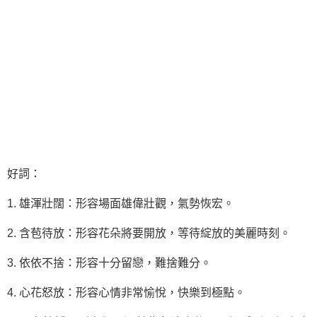
好詞：
1. 雄渾壯闊：形容場面雄偉壯觀，氣勢恢宏。
2. 含苞待放：形容花朵將要開放，等待綻放的美麗時刻。
3. 依依不捨：形容十分留戀，難捨難分。
4. 心花怒放：形容心情非常愉悅，快樂到極點。