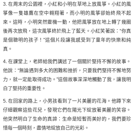
3. 在周末的公園裡，小紅和小明在草地上放風箏。小紅的風
箏像一隻雄鷹在空中翱翔著，而小明的風箏卻始終飛不起
來。這時，小明突然靈機一動，他把風箏放在地上轉了幾圈
後再次放飛，這次風箏終於飛上了藍天。小紅笑著說：“你真
是個聰明的孩子！”這個片段讓我感受到了童年的快樂和純
真。
4. 在課堂上，老師給我們講述了一個關於堅持不懈的故事。
他說：“無論遇到多大的困難和挫折，只要我們堅持不懈地努
力，就一定能取得成功。”這個故事深深地觸動了我，讓我明
白了堅持的重要性。
5. 在回家的路上，小男孩看到了一片美麗的花海。他蹲下來
仔細觀察這些花兒，發現它們在陽光下綻放著美麗的笑容。
他突然明白了生命的真諦：生命是短暫而美好的，我們要珍
惜每一個時刻，盡情地綻放自己的光彩。