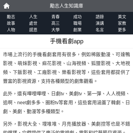
勵志人生知識庫
勵
勵志
人生
青春
成功
語錄
美文
故事
處世
高三
職場
演講
家教
人物
感恩
大學
創業
名言
更多
志
手機看劇app
市場上流行的手機看劇套用有很多，例如稀飯動漫、可達鴨
影視、萌妹影視、痲花影視、山海視頻、狐狸影視、大地視
頻、下飯影視、工廠影視、樂看影視等，這些套用都提供了
豐富的影視資源，支持各種類型的劇集觀看。
此外，還有嗶哩嗶哩、日劇tv、美劇tv、第一彈、人人視頻、
追啊、neet劇多多、圈粉tv等套用，這些套用涵蓋了韓劇、日
劇、美劇、動漫等多種類型。
另外，影視大全、埋堆堆、月亮播放器、美劇控等也是不錯
的選擇，它們提供了廣泛的電視劇、電影和綜藝節目資源。