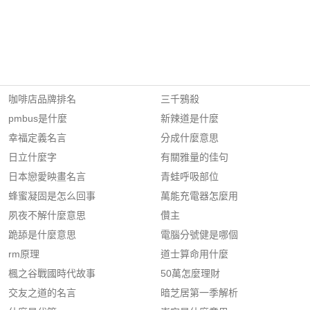
咖啡店品牌排名
三千鴉殺
pmbus是什麼
新辣道是什麼
幸福定義名言
分成什麼意思
日立什麼字
有關雅量的佳句
日本戀愛映畫名言
青蛙呼吸部位
蜂蜜凝固是怎么回事
萬能充電器怎麼用
夙夜不解什麼意思
儹主
跪舔是什麼意思
電腦分號健是哪個
rm原理
道士算命用什麼
楓之谷戰國時代故事
50萬怎麼理財
交友之道的名言
暗芝居第一季解析