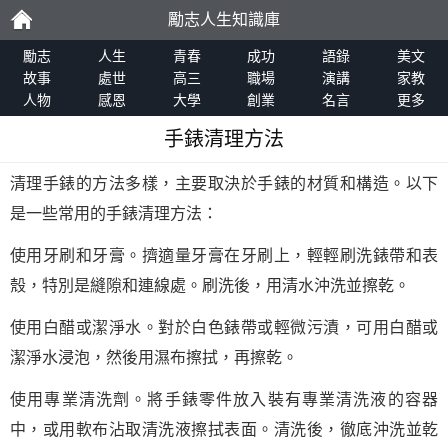
勵志人生知識庫
勵
勵志
人生
青春
成功
語錄
美文
故事
處世
高三
職場
演講
家教
人物
感恩
大學
創業
名言
更多
志
手錶清理方法
清理手錶的方法多樣，主要取決於手錶的材質和構造。以下
是一些常用的手錶清理方法：
使用牙刷和牙膏。擠適量牙膏在牙刷上，輕輕刷洗錶帶和表
殼，特別是縫隙和連線處。刷洗後，用清水沖洗並擦乾。
使用白醋或潔淨水。對於白色錶帶或輕微污漬，可用白醋或
潔淨水浸泡，然後用濕布擦拭，再擦乾。
使用專業清洗劑。將手錶零件放入裝有專業清洗液的容器
中，或用軟布沾取清洗液擦拭表面。清洗後，徹底沖洗並乾