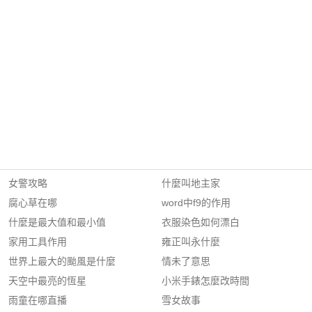
女警攻略
什麼叫地主家
腐心草在哪
word中f9的作用
什麼是最大值和最小值
衣服染色如何漂白
家用工具作用
雍正叫永什麼
世界上最大的颱風是什麼
情未了意思
天空中最亮的恆星
小米手錶怎麼改時間
雨童在哪直播
雪女故事