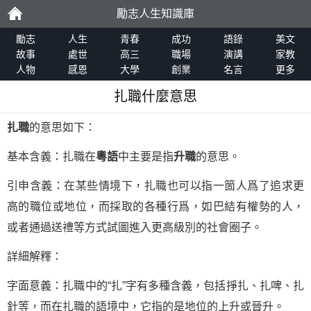
勵志人生知識庫
勵
勵志
人生
青春
成功
語錄
美文
故事
處世
高三
職場
演講
家教
人物
感恩
大學
創業
名言
更多
志
扎職什麼意思
扎職
的意思如下：
基本含義：扎職在
粵語
中主要是指
升職
的意思。
引申含義：在某些情境下，扎職也可以指一箇人爲了追求更
高的職位或地位，而採取的各種行爲，如巴結有權勢的人，
或者通過送禮等方式試圖進入更高級別的社會圈子。
詳細解釋：
字面意義：扎職中的“扎”字有多種含義，包括掙扎、扎啤、扎
針等，而在扎職的語境中，它指的是地位的上升或晉升。