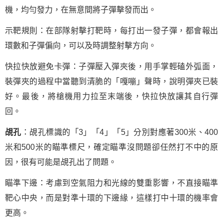
機，均勻發力，在無意間將子彈擊發而出。
示靶規則：在部隊射擊打靶時，每打出一發子彈，都會報出
環數和子彈偏向，可以及時調整射擊方向。
快拉快放避免卡彈：子彈壓入彈夾後，用手掌輕磕外弧面，
裝彈夾的過程中當聽到清脆的「嘎嘣」聲時，說明彈夾已裝
好。最後，將槍機用力拉至末端後，快拉快放讓其自行彈
回。
覘孔
：覘孔標識的「3」「4」「5」分別對應著300米、400
米和500米的瞄準標尺，確定瞄準沒問題卻任然打不中的原
因，很有可能是覘孔出了問題。
瞄準下邊：考慮到空氣阻力和光線的雙重影響，不直接瞄準
靶心中央，而是對準十環的下邊緣，這樣打中十環的機率會
更高。