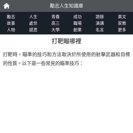
勵志人生知識庫
勵
勵志
人生
青春
成功
語錄
美文
故事
處世
高三
職場
演講
家教
人物
感恩
大學
創業
名言
更多
志
打靶瞄哪裡
打靶時，瞄準的技巧和方法取決於所使用的射擊武器和目標
的性質。以下是一些常見的瞄準技巧：