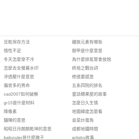
豆乾保存方法
硼族元素有哪些
悟性不足
御甲是什麼意思
冬天怎麼穿不冷
為什麼排氣管會放炮
怎麼去全螢幕水印
終局之戰台詞
滲透壓什麼意思
修道要感恩
偏官多的男命
五系四院的排名
cad2007如何破解
童話糖果屋的故事
gr15是什麼材料
怎麼日久生情
降像素
地圖緯度怎麼看
舗陳的意思
韭菜炒蛋角
昭昭日月朗朗乾坤的意思
成都地鐵時間
babyruler是什麼牌子
artistry故事