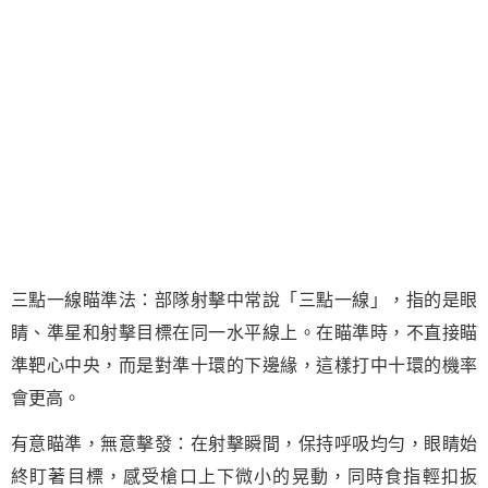
三點一線瞄準法：部隊射擊中常說「三點一線」，指的是眼
睛、準星和射擊目標在同一水平線上。在瞄準時，不直接瞄
準靶心中央，而是對準十環的下邊緣，這樣打中十環的機率
會更高。
有意瞄準，無意擊發：在射擊瞬間，保持呼吸均勻，眼睛始
終盯著目標，感受槍口上下微小的晃動，同時食指輕扣扳