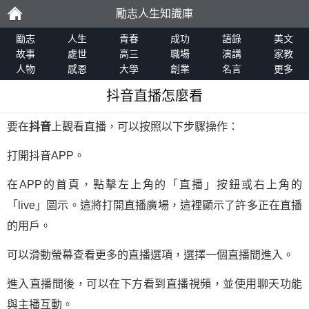
勵志人生知識庫
勵
勵志
人生
青春
成功
語錄
美文
故事
處世
高三
職場
演講
家教
人物
感恩
大學
創業
名言
更多
志
抖音直播怎麼看
要在
抖音
上觀看直播，可以按照以下步驟操作：
打開抖音APP。
在APP的首頁，點擊左上角的「直播」按鈕或右上角的
「live」圖示。這將打開直播廣場，這裡顯示了許多正在直播
的用戶。
可以滑動螢幕查看更多的直播選項，選擇一個直播間進入。
進入直播間後，可以在下方看到直播視頻，並使用聊天功能
與主播互動。