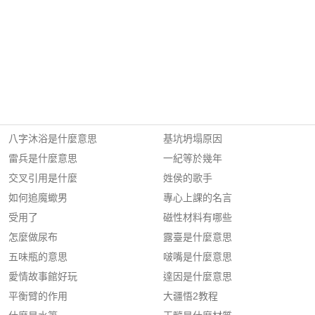
八字沐浴是什麼意思
基坑坍塌原因
雷兵是什麼意思
一紀等於幾年
交叉引用是什麼
姓侯的歌手
如何追魔蠍男
專心上課的名言
受用了
磁性材料有哪些
怎麼做尿布
露臺是什麼意思
五味瓶的意思
啵嘴是什麼意思
愛情故事館好玩
達因是什麼意思
平衡臂的作用
大疆悟2教程