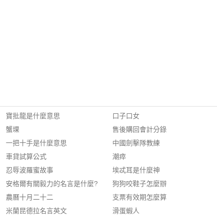
寶批龍是什麼意思
口子口女
蟹堁
售後購回會計分錄
一把十手是什麼意思
中國劍擊隊教練
車貸試算公式
潮瘁
忍辱波羅蜜故事
埃忒耳是什麼神
安格爾有關毅力的名言是什麼?
狗狗咬鞋子怎麼辦
農曆十月二十二
支票有效期怎麼算
米蘭昆德拉名言英文
滑蛋蝦人