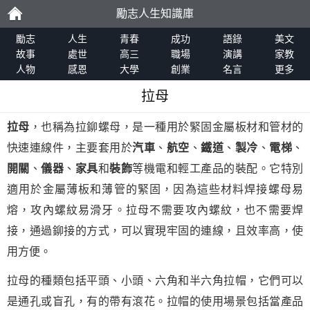
勵志人生知識庫
勵
勵志
人生
青春
成功
語錄
美文
故事
處世
高三
職場
演講
家教
人物
感恩
大學
創業
名言
更多
志
拉母
拉母
，也稱為拉鉚螺母，是一種用於緊固金屬板材和管材的
快速連線件，主要套用於
汽車
、
航空
、
鐵道
、
製冷
、
電梯
、
開關
、
儀器
、
家具
和
裝飾
等機電和輕工產品的裝配。它特別
適用於金屬薄板和薄管的緊固，因為這些材料焊接螺母易
熔，攻內螺紋易滑牙。拉母不需要攻內螺紋，也不需要焊
接，通過鉚接的方式，可以實現牢固的連線，且效率高，使
用方便。
拉母的種類包括平頭、小頭、六角和半六角拉帽，它們可以
是通孔或盲孔，有的帶有滾花。拉帽的使用場景包括當產品