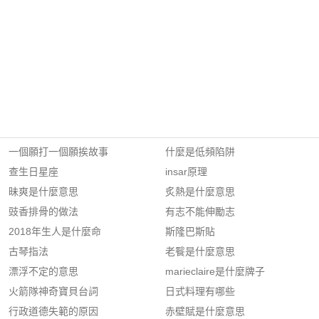
一個願打一個願挨故事
什麼是低頻陷阱
查生日星座
insar原理
昧爽是什麼意思
炙熱是什麼意思
豉香排骨的做法
有志不能伸勵志
2018年生人是什麼命
斯隆巴斯貼
古琴指法
老餮是什麼意思
漂浮不定的意思
marieclaire是什麼牌子
火箭隊神奇寶貝台詞
日式料理有哪些
行政道德失範的原因
赤壁賦是什麼意思