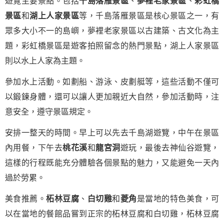
遊覽主要景點。包括
千島落雁景區
、
夢裡老家景區
、
彩虹橋
景區
和
湖上人家景區
等，千島落雁景區是核心景區之一，有
眾多大小不一的島嶼，夢裡老家景區以古建築、古文化為主
題，彩虹橋景區是遊客拍照留念的熱門景點，湖上人家景區
則以水上人家為主題。
參加水上活動。如劃船、游泳、皮劃艇等，這些活動不僅可
以鍛鍊身體，還可以讓人更加親近大自然，參加活動時，注
意安全，遵守景區規定。
安排一整天的時間。早上可以先去千島湖遊覽，中午在景區
內用餐，下午去
桃花溪
和
龍宮洞
遊玩，最後去神仙谷遊覽，
這樣的行程既能充分體驗各個景點的魅力，又能避免一天內
過於勞累。
美食推薦。
柘林豆腐
、
白切雞
和
菱角
是當地的特色美食，可
以在當地的餐館品嘗到正宗的柘林豆腐和白切雞，柘林豆腐