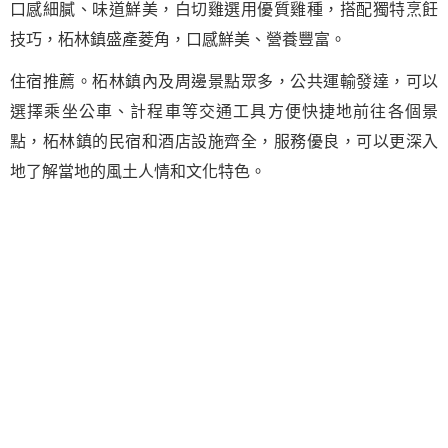
口感細膩、味道鮮美，白切雞選用優質雞種，搭配獨特烹飪
技巧，柘林鎮盛產菱角，口感鮮美、營養豐富。
住宿推薦。柘林鎮內及周邊景點眾多，公共運輸發達，可以
選擇乘坐公車、計程車等交通工具方便快捷地前往各個景
點，柘林鎮的民宿和酒店設施齊全，服務優良，可以更深入
地了解當地的風土人情和文化特色。