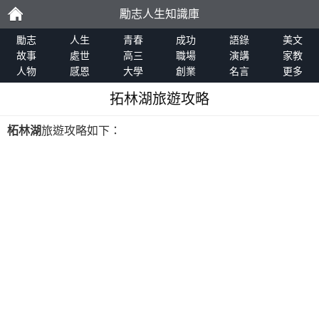
勵志人生知識庫
勵
勵志
人生
青春
成功
語錄
美文
故事
處世
高三
職場
演講
家教
人物
感恩
大學
創業
名言
更多
志
拓林湖旅遊攻略
柘林湖
旅遊攻略如下：