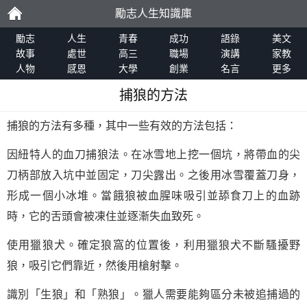
勵志人生知識庫
勵
勵志
人生
青春
成功
語錄
美文
故事
處世
高三
職場
演講
家教
人物
感恩
大學
創業
名言
更多
志
捕狼的方法
捕狼的方法有多種，其中一些有效的方法包括：
因紐特人的血刀捕狼法。在冰雪地上挖一個坑，將帶血的尖
刀柄部放入坑中並固定，刀尖露出。之後用冰雪覆蓋刀身，
形成一個小冰堆。當餓狼被血腥味吸引並舔食刀上的血跡
時，它的舌頭會被凍住並逐漸失血致死。
使用獵狼犬。確定狼窩的位置後，利用獵狼犬不斷騷擾野
狼，吸引它們靠近，然後用槍射擊。
識別「生狼」和「熟狼」。獵人需要能夠區分未被追捕過的