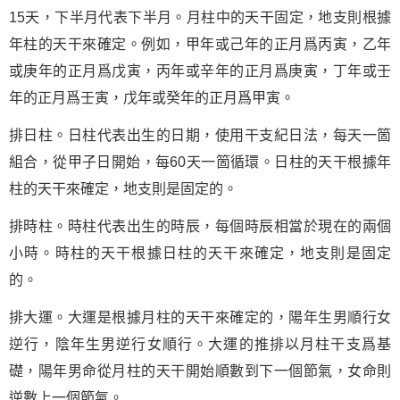
15天，下半月代表下半月。月柱中的天干固定，地支則根據
年柱的天干來確定。例如，甲年或己年的正月爲丙寅，乙年
或庚年的正月爲戊寅，丙年或辛年的正月爲庚寅，丁年或壬
年的正月爲壬寅，戊年或癸年的正月爲甲寅。
排日柱。日柱代表出生的日期，使用干支紀日法，每天一箇
組合，從甲子日開始，每60天一箇循環。日柱的天干根據年
柱的天干來確定，地支則是固定的。
排時柱。時柱代表出生的時辰，每個時辰相當於現在的兩個
小時。時柱的天干根據日柱的天干來確定，地支則是固定
的。
排大運。大運是根據月柱的天干來確定的，陽年生男順行女
逆行，陰年生男逆行女順行。大運的推排以月柱干支爲基
礎，陽年男命從月柱的天干開始順數到下一個節氣，女命則
逆數上一個節氣。