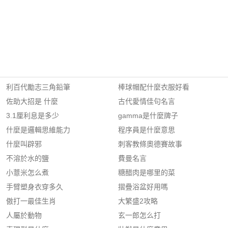
利百代勵志三角鉛筆
棒球帽配什麼衣服好看
佐助大招是 什麼
古代愛情佳句名言
3.1厘利息是多少
gamma是什麼牌子
什麼是邏輯思維能力
程序員是什麼意思
什麼叫辟邪
刺客教條奧德賽故事
不溶於水的鹽
費曼名言
小薏米怎么煮
糖醋肉是哪里的菜
手臂塑身衣穿多久
摺疊浴盆好用嗎
傲打一最佳生肖
大繁盛2攻略
人屬於動物
玄一郎怎么打