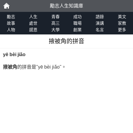
勵志人生知識庫
勵
勵志
人生
青春
成功
語錄
美文
故事
處世
高三
職場
演講
家教
人物
感恩
大學
創業
名言
更多
志
掖被角的拼音
yē bèi jiǎo
掖被角
的拼音是"yē bèi jiǎo"。