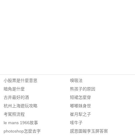
小股票是什麼意思
嗅吸法
暗角是什麼
熊孩子的原因
古井最好的酒
短裙怎麼穿
杭州上海遊玩攻略
嘟嘟妹身世
考駕照流程
崔月犁之子
le mans 1966故事
嗦牛子
photoshop怎麼去字
感恩圖報李玉屏答案