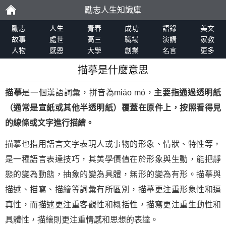
勵志人生知識庫
勵
勵志
人生
青春
成功
語錄
美文
故事
處世
高三
職場
演講
家教
人物
感恩
大學
創業
名言
更多
志
描摹是什麼意思
描摹
是一個漢語詞彙，拼音為miáo mó，
主要指通過透明紙
（通常是宣紙或其他半透明紙）覆蓋在原件上，按照看得見
的線條或文字進行描繪。
描摹也指用語言文字表現人或事物的形象、情狀、特性等，
是一種語言表達技巧，其美學價值在於形象與生動，能把靜
態的變為動態，抽象的變為具體，無形的變為有形。描摹與
描述、描寫、描繪等詞彙有所區別，描摹更注重形象性和逼
真性，而描述更注重客觀性和概括性，描寫更注重生動性和
具體性，描繪則更注重情感和思想的表達。