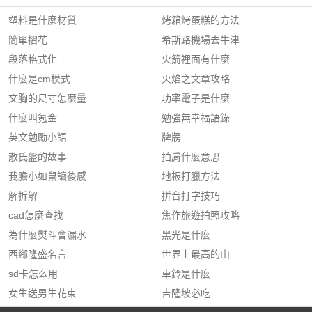
塑料是什麼材質
烤箱烤蛋糕的方法
簡單摺花
希斯路機場去牛津
段落格式化
火箭裡面有什麼
什麼是cm模式
火焰之文章攻略
文胸的尺寸怎麼量
功率電子是什麼
什麼叫氪金
勉強無幸福語錄
英文勉勵小語
牌牓
散氏盤的故事
拍肩什麼意思
我膽小如鼠讀後感
地板打臘方法
解拆解
拼音打字技巧
cad怎麼查找
焦作旅遊拍照攻略
為什麼熨斗會漏水
黑光是什麼
西鄉隆盛名言
世界上最高的山
sd卡怎么用
車鈴是什麼
女生送男生花束
吉隆坡必吃