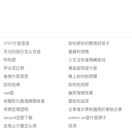
3707什麼意思
如何更好的教育好孩子
天光的指引怎么合成
曼展村攻略
吹吹腔
人生沒有後悔藥歌詞
拌水泥比例
黃金庭院是什麼
後悔什麼意思
晚上如何抓螃蟹
如何送神
如何包肉粽
rad度
幽冥鬼眼效果
有關彰化鹿港趣聞故事
要如何品茶
夾擠定理證明
企業會計準則適用於哪些企業
verycd怎麼下載
cotton on是什麼牌子
走珠止汗露怎么用
焓淇