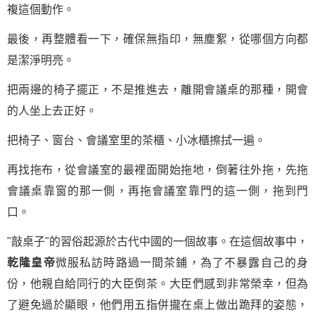
複這個動作。
最後，再整體看一下，確保無指印，無塵絮，從哪個方向都
是潔淨明亮。
把兩邊的椅子擺正，不是推進去，離開會議桌的那種，開會
的人坐上去正好。
把椅子、窗台、會議室里的茶櫃、小冰櫃擦拭一遍。
再找拖布，從會議室的最裡面開始拖地，倒著往外拖，先拖
會議桌靠窗的那一側，再拖會議室靠門的這一側，拖到門
口。
"敲桌子"的習俗起源於古代中國的一個故事。在這個故事中，
乾隆皇帝
微服私訪時路過一間茶鋪，為了不暴露自己的身
份，他親自給同行的大臣倒茶。大臣們感到非常榮幸，但為
了避免過於顯眼，他們用五指併攏在桌上做出跪拜的姿態，