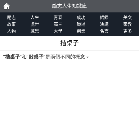
勵志人生知識庫
勵
勵志
人生
青春
成功
語錄
美文
故事
處世
高三
職場
演講
家教
人物
感恩
大學
創業
名言
更多
志
揩桌子
"
揩桌子
"和"
敲桌子
"是兩個不同的概念。