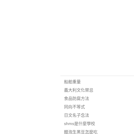
船舶重量
義大利文化禁忌
食品防腐方法
同向不等式
日文名子念法
shms是什麼學校
醋泡生黑豆怎麼吃