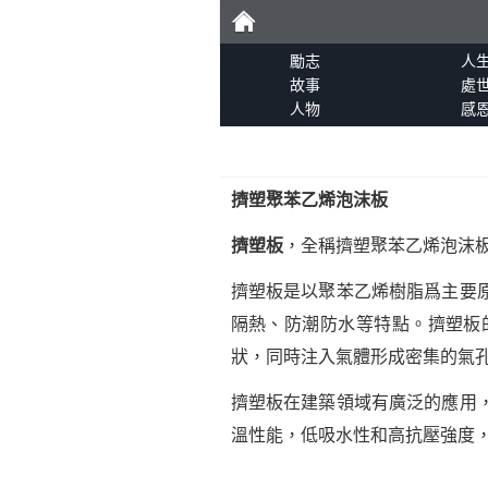
勵
勵志
人
故事
處
人物
感
志
擠塑聚苯乙烯泡沫板
擠塑板
，全稱擠塑聚苯乙烯泡沫
擠塑板是以聚苯乙烯樹脂爲主要
隔熱、防潮防水等特點。擠塑板
狀，同時注入氣體形成密集的氣
擠塑板在建築領域有廣泛的應用
溫性能，低吸水性和高抗壓強度