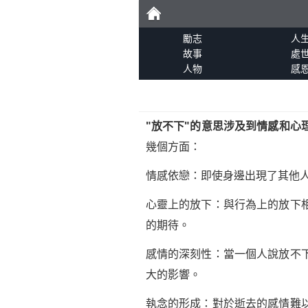
勵
勵志
人
故事
處
人物
感
志
"放不下"的意思涉及到情感和
幾個方面：
情感依戀：即使身邊出現了其他
心靈上的放下：與行為上的放下
的期待。
感情的深刻性：當一個人說放不
大的影響。
執念的形成：對於逝去的感情難