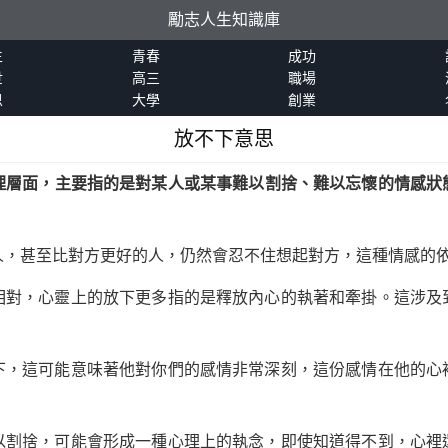
勵志人生知識庫
生
青春
成功
世
高三
職場
恩
大學
創業
放不下意思
心理層面，主要指的是對某人或某事難以割捨、難以忘懷的情感狀
人，甚至比對方更好的人，仍然會忍不住想起對方，這種情感的
相對，心靈上的放下更多指的是釋放內心的執著和牽掛。這涉及
下，這可能意味著他對你們的感情非常深刻，這份感情在他的心
以割捨，可能會形成一種心理上的執念，即使知道得不到，心裡