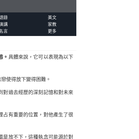
語錄
美文
演講
家教
名言
更多
態。
具體來說，它可以表現為以下
依戀使得放下變得困難。
到對過去經歷的深刻記憶和對未來
裡占有重要的位置，對他產生了很
還是放不下，這種執念可能源於對