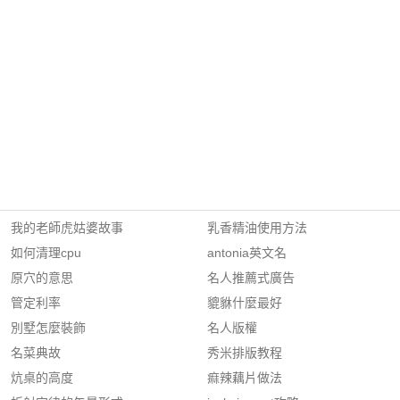
我的老師虎姑婆故事
乳香精油使用方法
如何清理cpu
antonia英文名
原穴的意思
名人推薦式廣告
管定利率
貔貅什麼最好
別墅怎麼裝飾
名人版權
名菜典故
秀米排版教程
炕桌的高度
痲辣藕片做法