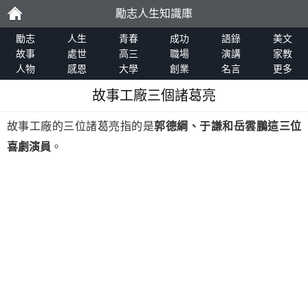
勵志人生知識庫
勵
勵志
人生
青春
成功
語錄
美文
故事
處世
高三
職場
演講
家教
人物
感恩
大學
創業
名言
更多
志
故事工廠三個諸葛亮
故事工廠的三位諸葛亮指的是
郭德綱、于謙和岳雲鵬這三位
喜劇演員
。