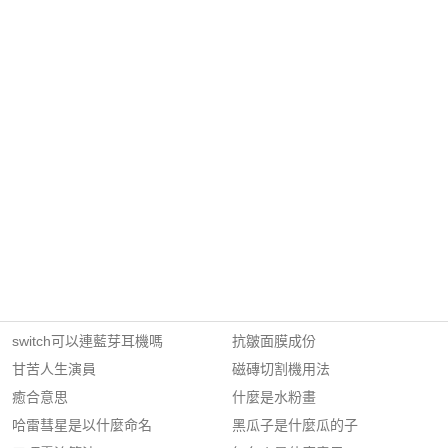
switch可以連藍芽耳機嗎
抗皺面膜成份
甘苦人生演員
磁磚切割機用法
癒合意思
什麼是水粉畫
哈雷彗星是以什麼命名
黑瓜子是什麼瓜的子