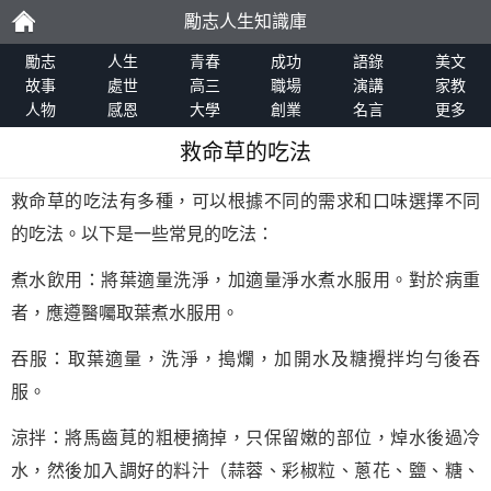
勵志人生知識庫
勵
勵志
人生
青春
成功
語錄
美文
故事
處世
高三
職場
演講
家教
人物
感恩
大學
創業
名言
更多
志
救命草的吃法
救命草的吃法有多種，可以根據不同的需求和口味選擇不同
的吃法。以下是一些常見的吃法：
煮水飲用：將葉適量洗淨，加適量淨水煮水服用。對於病重
者，應遵醫囑取葉煮水服用。
吞服：取葉適量，洗淨，搗爛，加開水及糖攪拌均勻後吞
服。
涼拌：將馬齒莧的粗梗摘掉，只保留嫩的部位，焯水後過冷
水，然後加入調好的料汁（蒜蓉、彩椒粒、蔥花、鹽、糖、