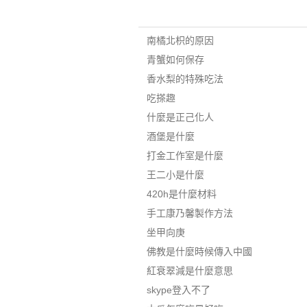
南橘北枳的原因
青蟹如何保存
香水梨的特殊吃法
吃搽趣
什麼是正己化人
酒堡是什麼
打金工作室是什麼
王二小是什麼
420h是什麼材料
手工康乃馨製作方法
坐甲向庚
佛教是什麼時候傳入中國
紅衰翠減是什麼意思
skype登入不了