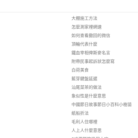
大棚施工方法
怎麼測家裡網速
如何查看撤回的微信
頂輪代表什麼
鐵血宰相俾斯麥名言
附帶民事起訴狀怎麼寫
白荷美食
藍芽鍵盤延遲
汕尾菜茶的做法
象似性是什麼意思
中國節日故事節日小百科小樹苗
紙船折法
毛利人住哪裡
人上人什麼意思