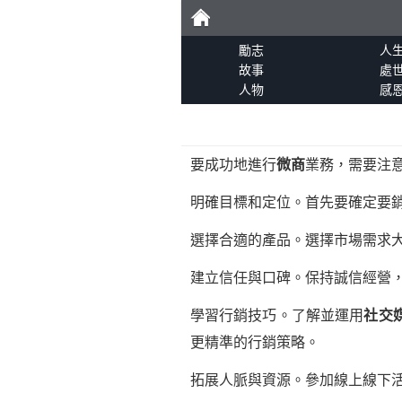
勵
勵志
人
故事
處
人物
感
志
要成功地進行
微商
業務，需要注
明確目標和定位。首先要確定要
選擇合適的產品。選擇市場需求
建立信任與口碑。保持誠信經營
學習行銷技巧。了解並運用
社交
更精準的行銷策略。
拓展人脈與資源。參加線上線下