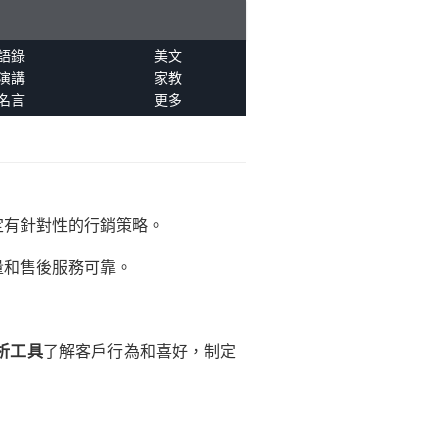
語錄
美文
演講
家教
名言
更多
定有針對性的行銷策略。
量和售後服務可靠。
析工具
了解客戶行為和喜好，制定