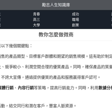
勵志人生知識庫
生
青春
成功
世
高三
職場
恩
大學
創業
教你怎麼做微商
意以下幾個關鍵點：
銷售的產品類型、目標客戶群體和期望的銷售規模。這有助於制
大、競爭較小、利潤空間合理的優質產品。同時，確保產品的質
，不誇大宣傳，通過提供優質的產品和服務贏得客戶認可。
媒體行銷
、
內容行銷
等策略，提高行銷能力。同時，利用
數據分
活動，結交同行和潛在客戶，豐富人脈資源。