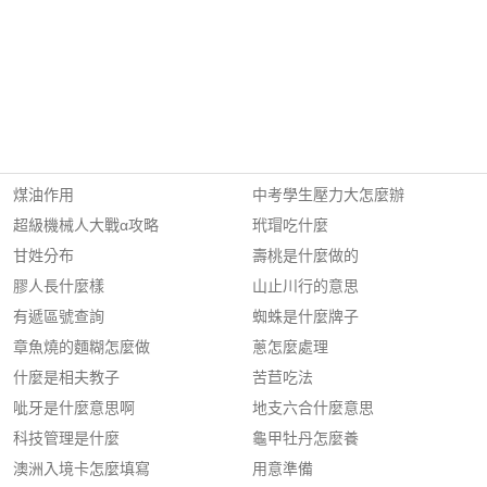
煤油作用
中考學生壓力大怎麼辦
超級機械人大戰α攻略
玳瑁吃什麼
甘姓分布
壽桃是什麼做的
膠人長什麼樣
山止川行的意思
有遞區號查詢
蜘蛛是什麼牌子
章魚燒的麵糊怎麼做
蔥怎麼處理
什麼是相夫教子
苦苣吃法
呲牙是什麼意思啊
地支六合什麼意思
科技管理是什麼
龜甲牡丹怎麼養
澳洲入境卡怎麼填寫
用意準備