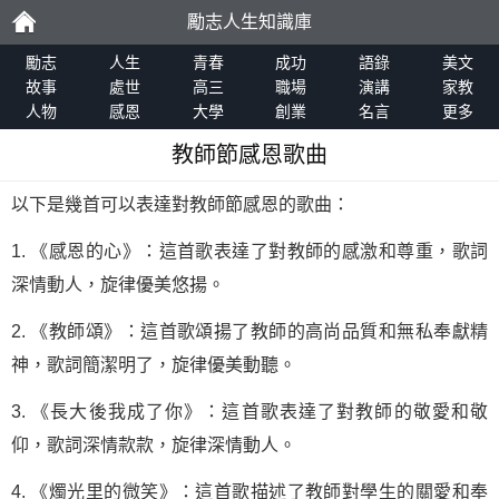
勵志人生知識庫
勵
勵志
人生
青春
成功
語錄
美文
故事
處世
高三
職場
演講
家教
人物
感恩
大學
創業
名言
更多
志
教師節感恩歌曲
以下是幾首可以表達對教師節感恩的歌曲：
1. 《感恩的心》：這首歌表達了對教師的感激和尊重，歌詞
深情動人，旋律優美悠揚。
2. 《教師頌》：這首歌頌揚了教師的高尚品質和無私奉獻精
神，歌詞簡潔明了，旋律優美動聽。
3. 《長大後我成了你》：這首歌表達了對教師的敬愛和敬
仰，歌詞深情款款，旋律深情動人。
4. 《燭光里的微笑》：這首歌描述了教師對學生的關愛和奉