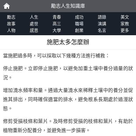
勵志人生知識庫
勵
勵志
人生
青春
成功
語錄
美文
故事
處世
高三
職場
演講
家教
人物
感恩
大學
創業
名言
更多
志
施肥太多怎麼辦
當施肥過多時，可以採取以下幾種方法進行補救：
停止施肥。立即停止施肥，以避免加重土壤中養分過量的狀
況。
增加澆水頻率和量。通過大量澆水來稀釋土壤中的養分並促
進其排出，同時確保適當的排水，避免根系長期處於過溼狀
態。
修剪受損枝條和葉片。及時修剪受損的枝條和葉片，有助於
植物重新分配養分，並避免進一步損害。