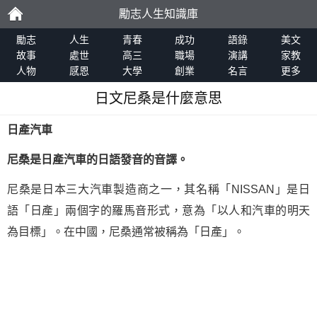
勵志人生知識庫
勵
勵志
人生
青春
成功
語錄
美文
故事
處世
高三
職場
演講
家教
人物
感恩
大學
創業
名言
更多
志
日文尼桑是什麼意思
日產汽車
尼桑是日產汽車的日語發音的音譯。
尼桑是日本三大汽車製造商之一，其名稱「NISSAN」是日
語「日產」兩個字的羅馬音形式，意為「以人和汽車的明天
為目標」。在中國，尼桑通常被稱為「日產」。