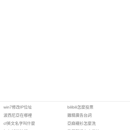
win7修改IP位址
bilibili怎麼投票
波西尼亞在哪裡
雞精廣告台詞
cf英文名字叫什麼
亞麻襯衫怎麼洗