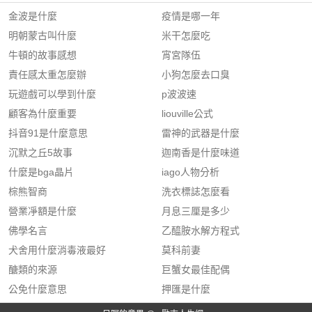
金波是什麼
疫情是哪一年
明朝蒙古叫什麼
米干怎麼吃
牛頓的故事感想
宵宮隊伍
責任感太重怎麼辦
小狗怎麼去口臭
玩遊戲可以學到什麼
p波波速
顧客為什麼重要
liouville公式
抖音91是什麼意思
雷神的武器是什麼
沉默之丘5故事
迦南香是什麼味道
什麼是bga晶片
iago人物分析
棕熊智商
洗衣標誌怎麼看
營業凈額是什麼
月息三厘是多少
佛學名言
乙醯胺水解方程式
犬舍用什麼消毒液最好
莫科前妻
醣類的來源
巨蟹女最佳配偶
公免什麼意思
押匯是什麼