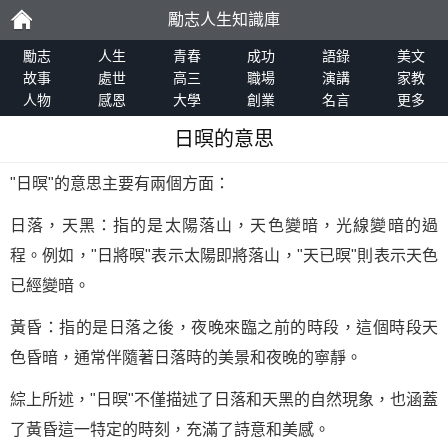
勵志人生知識庫
勵
勵志
人生
青春
成功
語錄
美文
故事
處世
高三
職場
演講
家教
人物
感恩
大學
創業
名言
更多
志
日暝的意思
"日暝"的意思主要有兩個方面：
日落，天黑：指的是太陽落山，天色變暗，光線變暗的過
程。例如，"日將暝"表示太陽即將落山，"天已暝"則表示天色
已經變暗。
黃昏：指的是日落之後，夜晚來臨之前的時段，這個時段天
色昏暗，通常伴隨著日落時的美景和夜晚的寧靜。
綜上所述，"日暝"不僅描述了日落和天黑的自然現象，也涵蓋
了黃昏這一特定的時刻，充滿了詩意和美感。