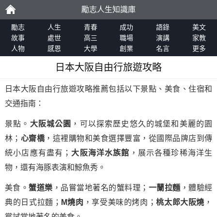
勵志人生知識庫
勵
勵志
人生
青春
成功
語錄
美文
故事
處世
高三
職場
演講
家教
人物
感恩
大學
創業
名言
更多
志
日本大阪自由行旅遊攻略
日本大阪自由行旅遊攻略推薦包括以下景點、美食、住宿和
交通指南：
景點。
大阪城公園
，可以探索歷史悠久的城堡和美麗的園
林；
心齋橋
，這裡購物和美食選擇豐富，從國際品牌店到傳
統小店應有盡有；
大阪海洋水族館
，展示各種珍稀海洋生
物，還有海豚表演和鯨魚秀。
美食。
蟹道樂
，品嘗當地著名的蟹料理；
一蘭拉麵
，體驗經
典的日式拉麵；
M燒肉
，享受美味的烤肉；
桃太郎大阪燒
，
嘗試當地著名的美食。