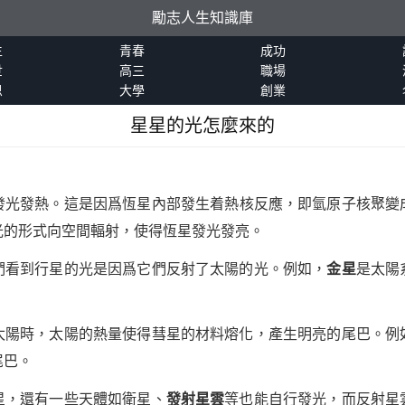
勵志人生知識庫
生
青春
成功
世
高三
職場
恩
大學
創業
星星的光怎麼來的
發光發熱。這是因爲恆星內部發生着熱核反應，即氫原子核聚變
光的形式向空間輻射，使得恆星發光發亮。
們看到行星的光是因爲它們反射了太陽的光。例如，
金星
是太陽
太陽時，太陽的熱量使得彗星的材料熔化，產生明亮的尾巴。例
尾巴。
星，還有一些天體如衛星、
發射星雲
等也能自行發光，而反射星