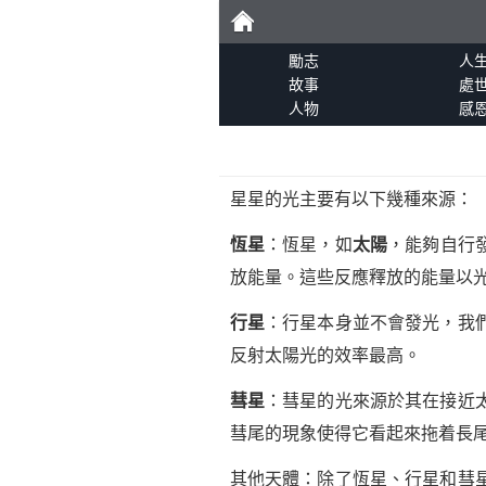
勵
勵志
人
故事
處
人物
感
志
星星的光主要有以下幾種來源：
恆星
：恆星，如
太陽
，能夠自行
放能量。這些反應釋放的能量以
行星
：行星本身並不會發光，我
反射太陽光的效率最高。
彗星
：彗星的光來源於其在接近
彗尾的現象使得它看起來拖着長
其他天體：除了恆星、行星和彗