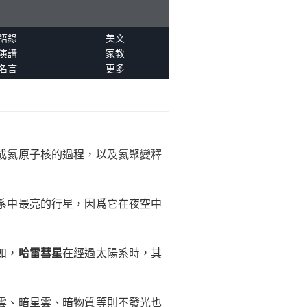
語錄
美文
演講
家教
名言
更多
成氦原子核的過程，以及氦聚變釋
系中最亮的行星，因爲它在夜空中
如，
哈雷彗星
在經過太陽系時，其
雲、暗星雲、暗物質等則不發光也