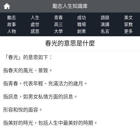
勵志人生知識庫
勵
勵志
人生
青春
成功
語錄
美文
故事
處世
高三
職場
演講
家教
人物
感恩
大學
創業
名言
更多
志
春光的意思是什麼
「春光」的意思如下：
指春天的風光、景致。
指青春，代表年輕、充滿活力的歲月。
指訊息，如男女私情方面的訊息。
形容和悅的面容。
指美好的時光，包括人生中最美好的時期。