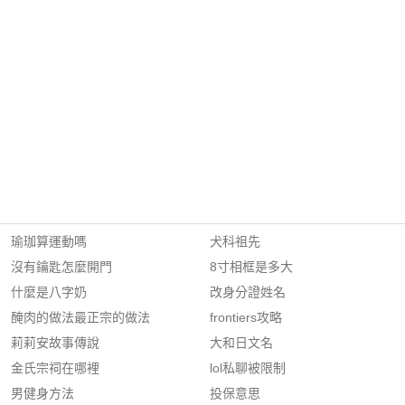
瑜珈算運動嗎
犬科祖先
沒有鑰匙怎麼開門
8寸相框是多大
什麼是八字奶
改身分證姓名
醃肉的做法最正宗的做法
frontiers攻略
莉莉安故事傳說
大和日文名
金氏宗祠在哪裡
lol私聊被限制
男健身方法
投保意思