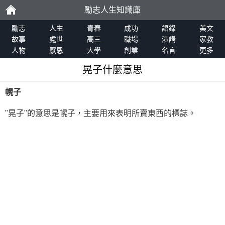
勵志人生知識庫
勵
勵志
人生
青春
成功
語錄
美文
故事
處世
高三
職場
演講
家教
人物
感恩
大學
創業
名言
更多
志
晃子什麼意思
幌子
"晃子"的意思是幌子，主要用來表明所賣東西的標誌。