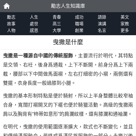
勵志人生知識庫
勵
勵志
人生
青春
成功
語錄
美文
故事
處世
高三
職場
演講
家教
人物
感恩
大學
創業
名言
更多
志
曳撒是什麼
曳撒是一種源自中國的傳統服飾
，主要流行於明代，其特點
是交領、右衽，後身爲通裁，上下不斷開，前身分爲上下兩
截，腰部以下中間做馬面褶，左右打細密的小褶，兩側還有
雙擺，衣身長度一般過膝到小腿。
曳撒的基本形制特點是便於騎射，所以上半身整體比較窄袖
合身，寬闊打褶開叉的下襬也便於騎獵活動。高級的曳撒兩
肩以及胸背有“柿蒂如意形”的肩瀾紋樣，還有膝瀾和通袖瀾。
在明代，曳撒的使用範圍逐漸擴大，款式也不斷變化，並且
和傳統漢服融合，最終成爲漢民族服飾的一部分。永樂以後