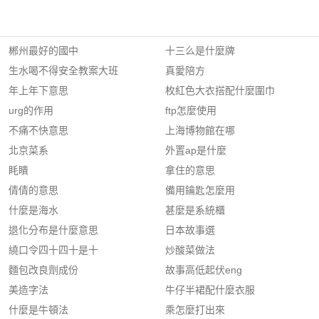
郴州最好的國中
十三么是什麼牌
生水喝不得安全教案大班
真愛陪方
年上年下意思
枚紅色大衣搭配什麼圍巾
urg的作用
ftp怎麼使用
不痛不快意思
上海博物館在哪
北京菜系
外置ap是什麼
眊瞶
拿住的意思
倩倩的意思
備用鑰匙怎麼用
什麼是海水
甚麼是系統櫃
退化分布是什麼意思
日本故事選
繞口令四十四十是十
炒酸菜做法
麵包改良劑成份
故事高低起伏eng
美造字法
牛仔半裙配什麼衣服
什麼是牛頓法
乘怎麼打出來