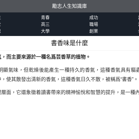
勵志人生知識庫
生
青春
成功
世
高三
職場
恩
大學
創業
書香味是什麼
氣，而主要來源於一種名爲芸香草的植物。
明顯氣味，但乾燥後能產生一種持久的香氣，這種香氣具有驅
，使其散發出清新的香氣，這種香氣日久不散，被稱爲“書香”。
理層面，它還象徵着讀書帶來的精神愉悅和智慧的提升，是一種