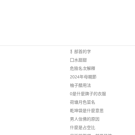
犭部首的字
囗水甜甜
危險名次解釋
2024年母親節
柚子醋用法
0是什麼牌子的衣服
荷塘月色菜名
乾坤袋是什麼意思
男人信佛的原因
什麼是占空比