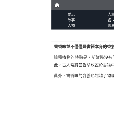
勵
勵志
人
故事
處
人物
感
志
書香味並不僅僅是書籍本身的香
這種植物的特點是，新鮮時沒有
此，古人常將芸香草放置於書籍中
此外，書香味的含義也超越了物