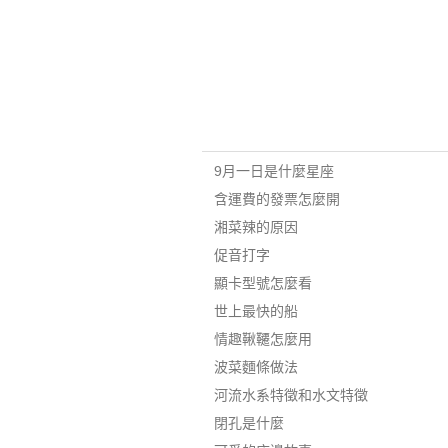
9月一日是什麼星座
含運費的發票怎麼開
湘菜辣的原因
促音打字
顯卡型號怎麼看
世上最快的船
情趣鞦韆怎麼用
波菜麵條做法
河流水系特徵和水文特徵
閉孔是什麼